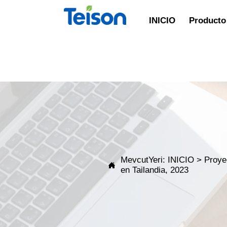
INICIO
Producto 
MevcutYeri:
INICIO
>
Proye

en Tailandia, 2023