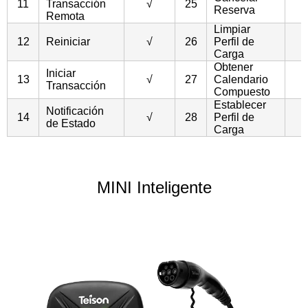
11
Transacción
√
25
Reserva
Remota
Limpiar
12
Reiniciar
√
26
Perfil de
Carga
Obtener
Iniciar
13
√
27
Calendario
Transacción
Compuesto
Establecer
Notificación
14
√
28
Perfil de
de Estado
Carga
MINI Inteligente