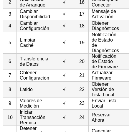
2
√
16
de Arranque
Conector
Cambiar
Mensaje de
3
√
17
Disponibilidad
Activación
Cambiar
Obtener
4
√
18
Configuración
Diagnósticos
Notificación
Limpiar
de Estado
5
√
19
Caché
de
Diagnósticos
Notificación
Transferencia
6
√
20
de Estado
de Datos
de Firmware
Obtener
Actualizar
7
√
21
Configuración
Firmware
Obtener
8
Latido
√
22
Versión de
Lista Local
Valores de
Enviar Lista
9
√
23
Medición
Local
Iniciar
Reservar
10
Transacción
√
24
Ahora
Remota
Detener
Cancelar