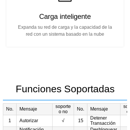
Carga inteligente
Expanda su red de carga y la capacidad de la
red con un sistema basado en la nube
Funciones Soportadas
soporte
sop
No.
Mensaje
No.
Mensaje
o no
o
Detener
1
Autorizar
√
15
Transacción
Notificación
Desbloquear