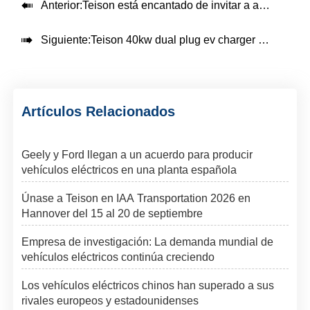

Anterior:
Teison está encantado de invitar a amigos y socios que comparten nuestra pasión por el futuro de las nuevas energías y las soluciones de recarga de vehículos eléctricos a unirse a nosotros en EVIS 2025.

Siguiente:
Teison 40kw dual plug ev charger PTT OR Station en Tailandia, 2025
Artículos Relacionados
Geely y Ford llegan a un acuerdo para producir
vehículos eléctricos en una planta española
Únase a Teison en IAA Transportation 2026 en
Hannover del 15 al 20 de septiembre
Empresa de investigación: La demanda mundial de
vehículos eléctricos continúa creciendo
Los vehículos eléctricos chinos han superado a sus
rivales europeos y estadounidenses