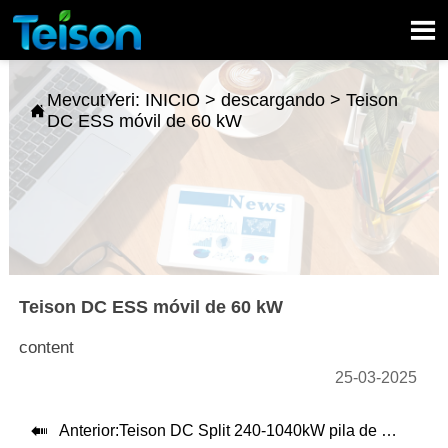

MevcutYeri:
INICIO
>
descargando
>
Teison

DC ESS móvil de 60 kW
Teison DC ESS móvil de 60 kW
content
25-03-2025

Anterior:
Teison DC Split 240-1040kW pila de carga