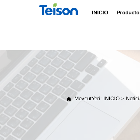
INICIO
Producto 
MevcutYeri:
INICIO
>
Notic
