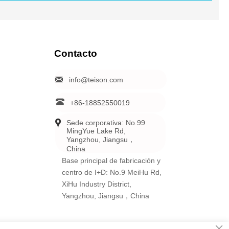
Contacto

info@teison.com

+86-18852550019

Sede corporativa: No.99 
MingYue Lake Rd, 
Yangzhou, Jiangsu，
China
Base principal de fabricación y
centro de I+D: No.9 MeiHu Rd,
XiHu Industry District,
Yangzhou, Jiangsu，China
×