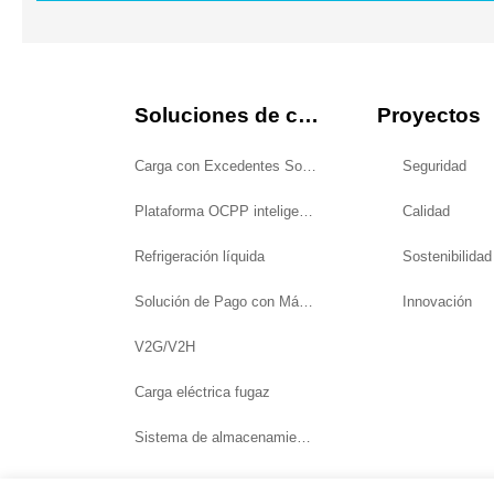
Soluciones de carga
Proyectos
Carga con Excedentes Solares
Seguridad
Plataforma OCPP inteligente
Calidad
Refrigeración líquida
Sostenibilidad
Solución de Pago con Máquina POS
Innovación
V2G/V2H
Carga eléctrica fugaz
Sistema de almacenamiento y carga de energía fotovoltaica