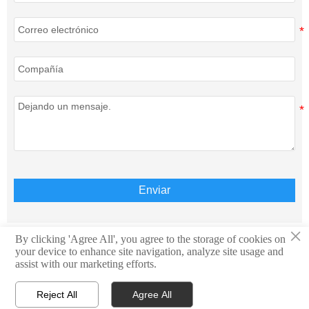
Enviar
×
By clicking 'Agree All', you agree to the storage of cookies on
your device to enhance site navigation, analyze site usage and
Derechos de autor © Teison Energy Technology Co.,Ltd.
assist with our marketing efforts.
Todos los derechos reservados.
Reject All
Agree All



