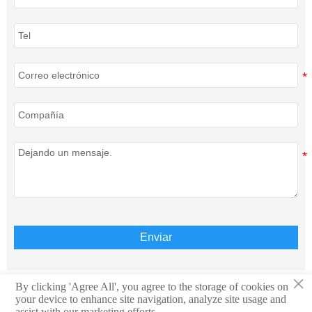
Enviar
×
By clicking 'Agree All', you agree to the storage of cookies on
your device to enhance site navigation, analyze site usage and
Derechos de autor © Teison Energy Technology Co.,Ltd.
assist with our marketing efforts.