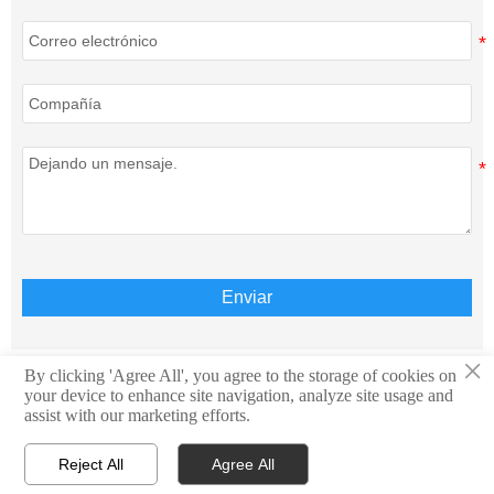
Enviar
×
By clicking 'Agree All', you agree to the storage of cookies on
your device to enhance site navigation, analyze site usage and
Derechos de autor © Teison Energy Technology Co.,Ltd.
assist with our marketing efforts.
Todos los derechos reservados.
Reject All
Agree All



