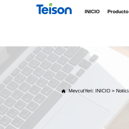
INICIO
Producto 
MevcutYeri:
INICIO
>
Notic
