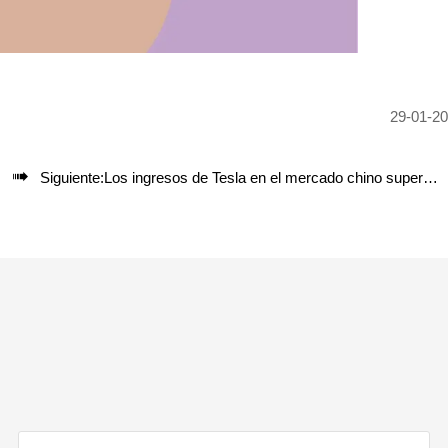
29-01-2

Siguiente:
Los ingresos de Tesla en el mercado chino superan los 20.000 millones de dólares durante tres años consecutivos