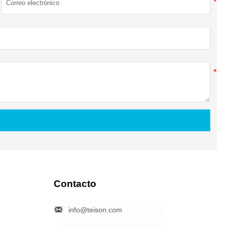
Contacto

info@teison.com